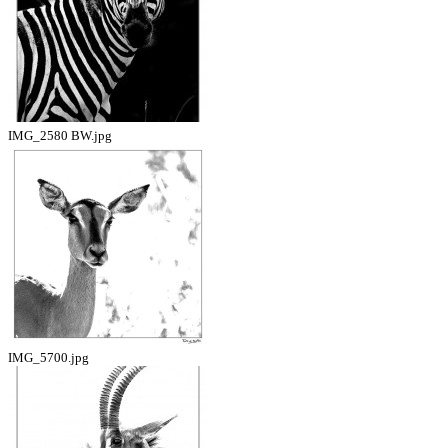
IMG_2580 BW.jpg
IMG_5700.jpg