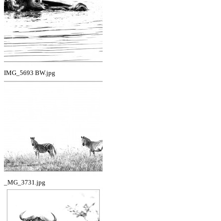
IMG_5693 BW.jpg
_MG_3731.jpg