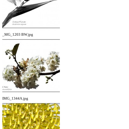
_MG_1203 BW.jpg
IMG_1344A.jpg