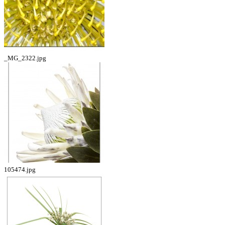
_MG_2322.jpg
105474.jpg