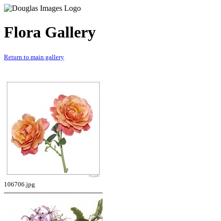
Flora Gallery
Return to main gallery
106706.jpg