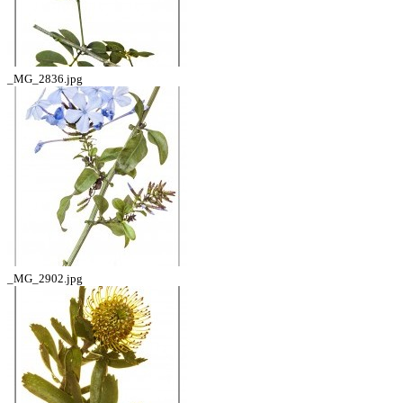
_MG_2836.jpg
_MG_2902.jpg