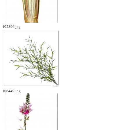
105896.jpg
106449.jpg