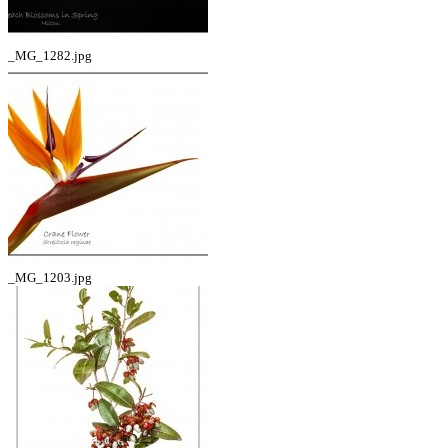
_MG_1282.jpg
_MG_1203.jpg