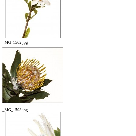
_MG_1562.jpg
_MG_1503.jpg