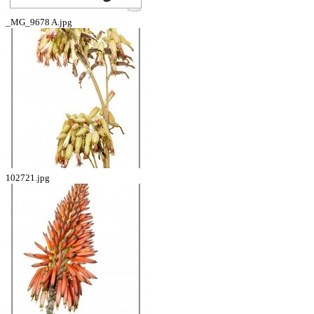
_MG_9678 A.jpg
102721.jpg