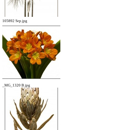
105892 Sep.jpg
_MG_1320 B.jpg