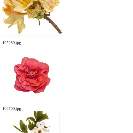
105280.jpg
106700.jpg