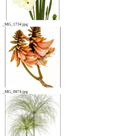
_MG_1734.jpg
_MG_0874.jpg